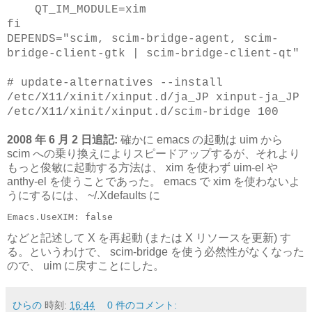
QT_IM_MODULE=xim
fi
DEPENDS="scim, scim-bridge-agent, scim-
bridge-client-gtk | scim-bridge-client-qt"
# update-alternatives --install
/etc/X11/xinit/xinput.d/ja_JP xinput-ja_JP
/etc/X11/xinit/xinput.d/scim-bridge 100
2008 年 6 月 2 日追記:
確かに emacs の起動は uim から
scim への乗り換えによりスピードアップするが、それより
もっと俊敏に起動する方法は、 xim を使わず uim-el や
anthy-el を使うことであった。 emacs で xim を使わないよ
うにするには、 ~/.Xdefaults に
Emacs.UseXIM: false
などと記述して X を再起動 (または X リソースを更新) す
る。というわけで、 scim-bridge を使う必然性がなくなった
ので、 uim に戻すことにした。
ひらの
時刻:
16:44
0 件のコメント: