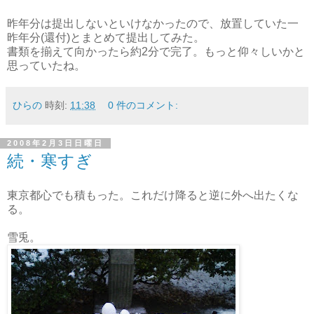
昨年分は提出しないといけなかったので、放置していた一
昨年分(還付)とまとめて提出してみた。
書類を揃えて向かったら約2分で完了。もっと仰々しいかと
思っていたね。
ひらの
時刻:
11:38
0 件のコメント:
2008年2月3日日曜日
続・寒すぎ
東京都心でも積もった。これだけ降ると逆に外へ出たくな
る。
雪兎。