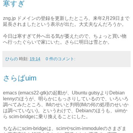
寒すぎ
zng.jp ドメインの登録を更新したところ、来年2月29日まで
延長されましたという表示が出た。大丈夫なんだろうか。
今日は寒すぎて外へ出る気が萎えたので、ちょっと買い物
へ行ったぐらいで家にいた。さらに明日は雪とか。
ひらの
時刻:
19:14
0 件のコメント:
さらばuim
emacs (emacs22-gtk)の起動が、Ubuntu gutsyよりDebian
lennyのほうが、明らかにもっさりしているので、いろいろ
調べてみたところ、IMのせいと判明(IMの何の処理のせいか
は調べていない)。というわけで、Debianのほうも、uimか
ら scim-bridgeに乗り換えることにした。
ちなみにscim-bridgeは、scimやscim-immoduleのさまざま