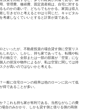
用、管理費、修繕費、固定資産税は、自宅に対する
るものかの違いで、どちらでもかかる。家賃は収入
差し引きゼロと考えるとやはり同じだ。キャピタル
を考慮しなくていいとすると計算が楽である。
ロといったが、不動産投資の場合貸す側に空室リス
もしれない。しかし、持ち家であっても、転職や転
子の独立で、全部または一部の部屋が「空室」にな
個人の状況や物件によるが、私は空室に関しては持
スクが高いのではないかと考える。
？一般に住宅ローンの税率は他のローンに比べて低
が得であることが多い。
か？これも持ち家が有利である。当然ながらこの費
の場合のみかかり、しかも貸す側と借りる側の両側