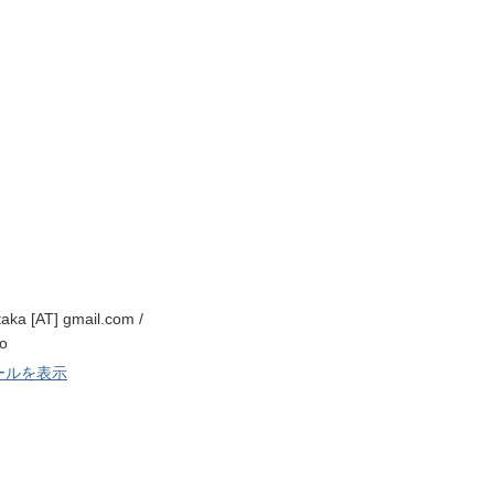
ka [AT] gmail.com /
fo
ールを表示