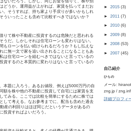
はないだろう。しかし、同じお金を借りて、株や別
はどうか。運用益が上がれば、家賃を払ってまだお
►
2015
(3)
い。そうすれば、持ち家より手戻りが多いかもしれ
►
2011
(7)
そういったことも含めて比較すべきではないか？
►
2010
(6)
►
2009
(8)
借りて株や不動産に投資するのは危険だと思われる
そうだ。しかしそれは住宅ローンも変わりはない。
►
2008
(53)
間もローンを払い続けられるだろうか？もし払えな
れに無一文で家を追い出されることになることもあ
►
2007
(45)
私は住宅ローンを組むべきではないと言っているの
投資するのと本質的に変わりはないと言っているの
自己紹介
ひらの
メール: hiranota
、本題に入ろう。あるお値段、例えば5000万円の自
zng.jp / zng.in
同額を株や他の不動産に投資して自宅には家賃を支
してみる。ここでは比較を簡単にするために株では
詳細プロフィ
として考える。なお参考までに、配当も含めた過去
不動産の利回りはほぼ同じだというデータがあるの
に投資すればよいだろう。
産投資を比較すると、多くの経費が共通である。購