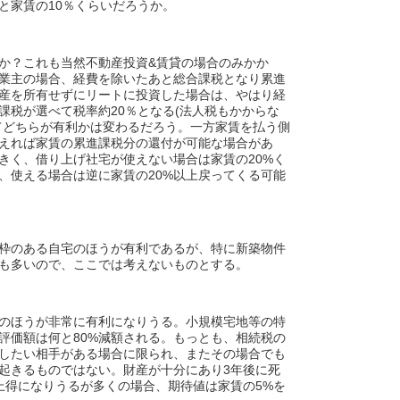
と家賃の10％くらいだろうか。
か？これも当然不動産投資&賃貸の場合のみかか
業主の場合、経費を除いたあと総合課税となり累進
産を所有せずにリートに投資した場合は、やはり経
課税が選べて税率約20％となる(法人税もかからな
てどちらが有利かは変わるだろう。一方家賃を払う側
えれば家賃の累進課税分の還付が可能な場合があ
きく、借り上げ社宅が使えない場合は家賃の20%く
、使える場合は逆に家賃の20%以上戻ってくる可能
枠のある自宅のほうが有利であるが、特に新築物件
も多いので、ここでは考えないものとする。
のほうが非常に有利になりうる。小規模宅地等の特
評価額は何と80%減額される。もっとも、相続税の
したい相手がある場合に限られ、またその場合でも
起きるものではない。財産が十分にあり3年後に死
以上得になりうるが多くの場合、期待値は家賃の5%を