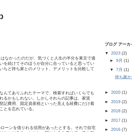
p
ブログ アーカ
▼
2023
(2)
はなかったのだが、気づくと人生の半分を東京で過
►
9月
(1)
いを続けてそのほうが自分に合っていると思ってい
いちど持ち家とのメリット、デメリットを比較して
▼
7月
(1)
持ち家か
►
2020
(1)
なんてありふれたテーマで、検索すればいくらでも
れるかもしれない。しかしそれらの記事は、家賃
►
2019
(2)
登記費用、固定資産税といった見える経費にだけ着
ことを忘れている。
►
2018
(2)
►
2017
(1)
円のローンを借りれる信用があったとする。それで自宅
►
2016
(7)