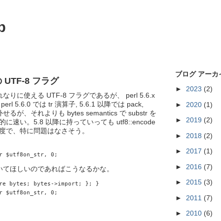
p
ブログ アーカ
の UTF-8 フラグ
►
2023
(2)
それなりに使える UTF-8 フラグであるが、 perl 5.6.x
5.6.0 では tr 演算子, 5.6.1 以降では pack,
►
2020
(1)
るが、それよりも bytes semantics で substr を
►
2019
(2)
い。5.8 以降に持っていっても utf8::encode
度で、特に問題はなさそう。
►
2018
(2)
►
2017
(1)
r $utf8on_str, 0;
►
2016
(7)
満でも動いてほしいのであればこうなるかな。
►
2015
(3)
re bytes; bytes->import; }; }
r $utf8on_str, 0;
►
2011
(7)
►
2010
(6)