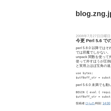
blog.zng.j
2008年7月27日日曜日
今更 Perl 5.6 で
perl 5.8.0 以降では
では邪魔でしかない。 perl 
unpack 関数を使って外せ
使って外すほうが圧倒的に速
と実用上ほぼ互角の速
use bytes;
$utf8off_str = subst
perl 5.6.0 未
BEGIN { eval { requi
$utf8off_str = subst
投稿者
ひらの
時刻:
14:00