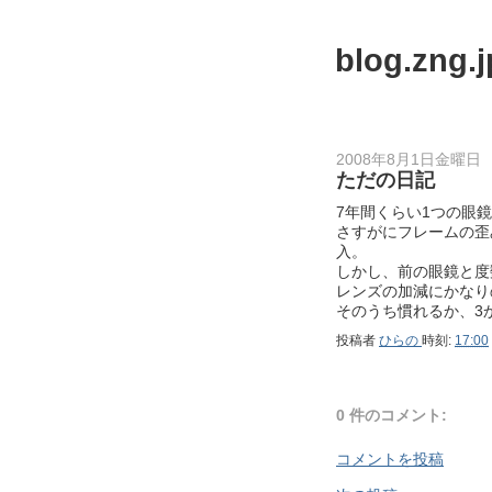
blog.zng.j
2008年8月1日金曜日
ただの日記
7年間くらい1つの眼
さすがにフレームの歪
入。
しかし、前の眼鏡と度
レンズの加減にかなり
そのうち慣れるか、3
投稿者
ひらの
時刻:
17:00
0 件のコメント:
コメントを投稿