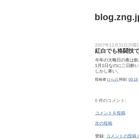
blog.zng.j
2007年12月31日月曜
紅白でも格闘技
今年の大晦日の夜は飲
1月1日なのに二日酔
しかし寒い。
投稿者
ひらの
時刻:
00:18
0 件のコメント:
コメントを投稿
次の投稿
登録:
コメントの投稿 (A