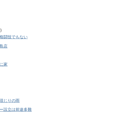
)
格闘技でもない
島店
に家
混じりの雨
ー設立は前途多難