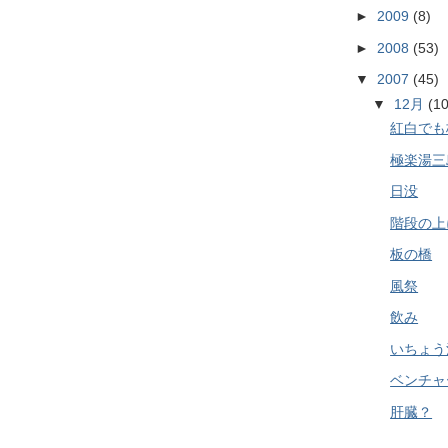
►
2009
(8)
►
2008
(53)
▼
2007
(45)
▼
12月
(10
紅白でも
極楽湯三
日没
階段の上
板の橋
風祭
飲み
いちょう
ベンチャ
肝臓？