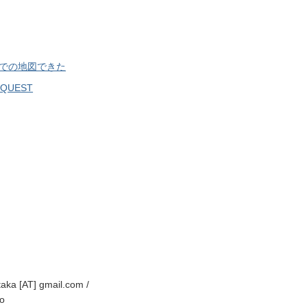
での地図できた
EQUEST
ka [AT] gmail.com /
fo