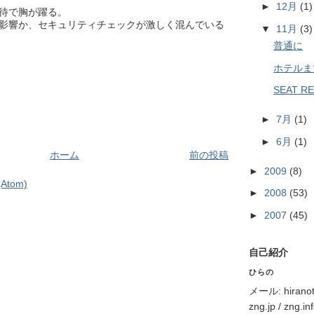
►
12月
(1)
待で胸が躍る。
影響か、セキュリティチェックが激しく混んでいる
▼
11月
(3)
普通に
ホテルま
SEAT R
►
7月
(1)
►
6月
(1)
ホーム
前の投稿
►
2009
(8)
tom)
►
2008
(53)
►
2007
(45)
自己紹介
ひらの
メール: hiranota
zng.jp / zng.in